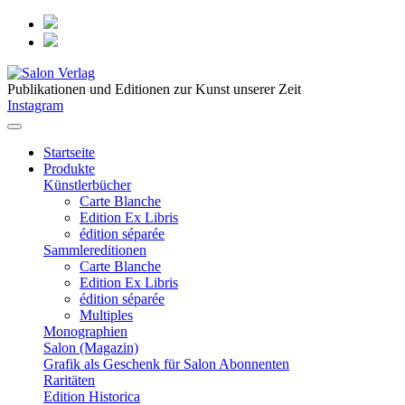
Publikationen und Editionen zur Kunst unserer Zeit
Instagram
Startseite
Produkte
Künstlerbücher
Carte Blanche
Edition Ex Libris
édition séparée
Sammlereditionen
Carte Blanche
Edition Ex Libris
édition séparée
Multiples
Monographien
Salon (Magazin)
Grafik als Geschenk für Salon Abonnenten
Raritäten
Edition Historica