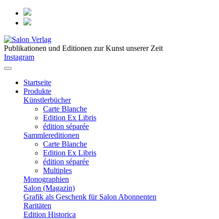
Publikationen und Editionen zur Kunst unserer Zeit
Instagram
Startseite
Produkte
Künstlerbücher
Carte Blanche
Edition Ex Libris
édition séparée
Sammlereditionen
Carte Blanche
Edition Ex Libris
édition séparée
Multiples
Monographien
Salon (Magazin)
Grafik als Geschenk für Salon Abonnenten
Raritäten
Edition Historica