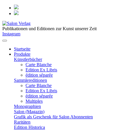
Publikationen und Editionen zur Kunst unserer Zeit
Instagram
Startseite
Produkte
Künstlerbücher
Carte Blanche
Edition Ex Libris
édition séparée
Sammlereditionen
Carte Blanche
Edition Ex Libris
édition séparée
Multiples
Monographien
Salon (Magazin)
Grafik als Geschenk für Salon Abonnenten
Raritäten
Edition Historica