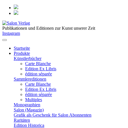
Publikationen und Editionen zur Kunst unserer Zeit
Instagram
Startseite
Produkte
Künstlerbücher
Carte Blanche
Edition Ex Libris
édition séparée
Sammlereditionen
Carte Blanche
Edition Ex Libris
édition séparée
Multiples
Monographien
Salon (Magazin)
Grafik als Geschenk für Salon Abonnenten
Raritäten
Edition Historica