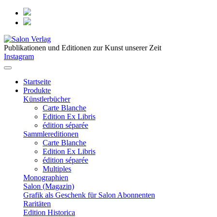
Publikationen und Editionen zur Kunst unserer Zeit
Instagram
Startseite
Produkte
Künstlerbücher
Carte Blanche
Edition Ex Libris
édition séparée
Sammlereditionen
Carte Blanche
Edition Ex Libris
édition séparée
Multiples
Monographien
Salon (Magazin)
Grafik als Geschenk für Salon Abonnenten
Raritäten
Edition Historica