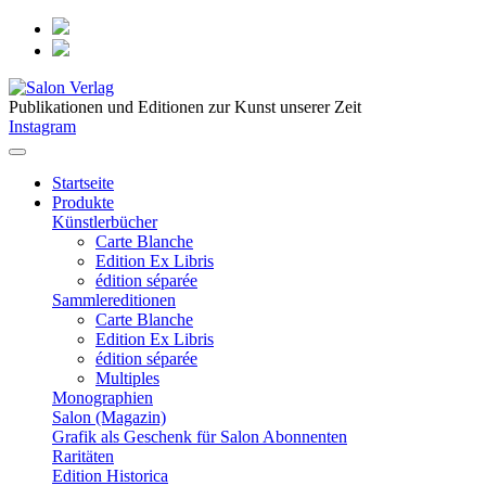
Publikationen und Editionen zur Kunst unserer Zeit
Instagram
Startseite
Produkte
Künstlerbücher
Carte Blanche
Edition Ex Libris
édition séparée
Sammlereditionen
Carte Blanche
Edition Ex Libris
édition séparée
Multiples
Monographien
Salon (Magazin)
Grafik als Geschenk für Salon Abonnenten
Raritäten
Edition Historica