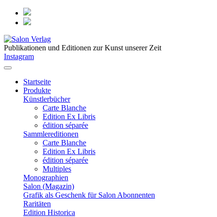
Publikationen und Editionen zur Kunst unserer Zeit
Instagram
Startseite
Produkte
Künstlerbücher
Carte Blanche
Edition Ex Libris
édition séparée
Sammlereditionen
Carte Blanche
Edition Ex Libris
édition séparée
Multiples
Monographien
Salon (Magazin)
Grafik als Geschenk für Salon Abonnenten
Raritäten
Edition Historica