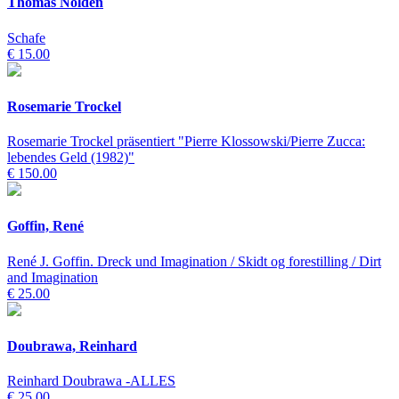
Thomas Nolden
Schafe
€ 15.00
Rosemarie Trockel
Rosemarie Trockel präsentiert "Pierre Klossowski/Pierre Zucca:
lebendes Geld (1982)"
€ 150.00
Goffin, René
René J. Goffin. Dreck und Imagination / Skidt og forestilling / Dirt
and Imagination
€ 25.00
Doubrawa, Reinhard
Reinhard Doubrawa -ALLES
€ 25.00