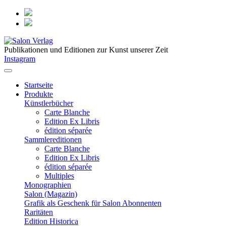
Publikationen und Editionen zur Kunst unserer Zeit
Instagram
Startseite
Produkte
Künstlerbücher
Carte Blanche
Edition Ex Libris
édition séparée
Sammlereditionen
Carte Blanche
Edition Ex Libris
édition séparée
Multiples
Monographien
Salon (Magazin)
Grafik als Geschenk für Salon Abonnenten
Raritäten
Edition Historica