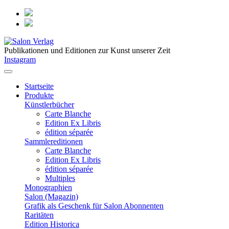
Publikationen und Editionen zur Kunst unserer Zeit
Instagram
Startseite
Produkte
Künstlerbücher
Carte Blanche
Edition Ex Libris
édition séparée
Sammlereditionen
Carte Blanche
Edition Ex Libris
édition séparée
Multiples
Monographien
Salon (Magazin)
Grafik als Geschenk für Salon Abonnenten
Raritäten
Edition Historica