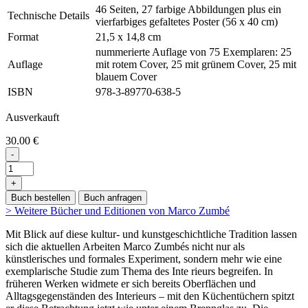
46 Seiten, 27 farbige Abbildungen plus ein
Technische Details
vierfarbiges gefaltetes Poster (56 x 40 cm)
Format
21,5 x 14,8 cm
nummerierte Auflage von 75 Exemplaren: 25
Auflage
mit rotem Cover, 25 mit grünem Cover, 25 mit
blauem Cover
ISBN
978-3-89770-638-5
Ausverkauft
30.00 €
-
+
Buch bestellen
Buch anfragen
> Weitere Bücher und Editionen von Marco Zumbé
Mit Blick auf diese kultur- und kunstgeschichtliche Tradition lassen
sich die aktuellen Arbeiten Marco Zumbés nicht nur als
künstlerisches und formales Experiment, sondern mehr wie eine
exemplarische Studie zum Thema des Inte rieurs begreifen. In
früheren Werken widmete er sich bereits Oberflächen und
Alltagsgegenständen des Interieurs – mit den Küchentüchern spitzt