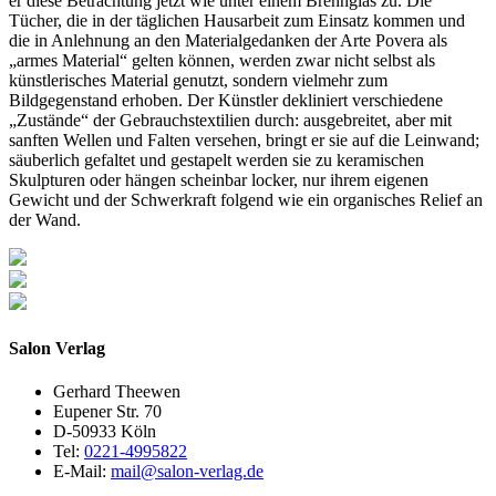
er diese Betrachtung jetzt wie unter einem Brennglas zu. Die
Tücher, die in der täglichen Hausarbeit zum Einsatz kommen und
die in Anlehnung an den Materialgedanken der Arte Povera als
„armes Material“ gelten können, werden zwar nicht selbst als
künstlerisches Material genutzt, sondern vielmehr zum
Bildgegenstand erhoben. Der Künstler dekliniert verschiedene
„Zustände“ der Gebrauchstextilien durch: ausgebreitet, aber mit
sanften Wellen und Falten versehen, bringt er sie auf die Leinwand;
säuberlich gefaltet und gestapelt werden sie zu keramischen
Skulpturen oder hängen scheinbar locker, nur ihrem eigenen
Gewicht und der Schwerkraft folgend wie ein organisches Relief an
der Wand.
Salon Verlag
Gerhard Theewen
Eupener Str. 70
D-50933 Köln
Tel:
0221-4995822
E-Mail:
mail@salon-verlag.de