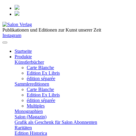
Publikationen und Editionen zur Kunst unserer Zeit
Instagram
Startseite
Produkte
Künstlerbücher
Carte Blanche
Edition Ex Libris
édition séparée
Sammlereditionen
Carte Blanche
Edition Ex Libris
édition séparée
Multiples
Monographien
Salon (Magazin)
Grafik als Geschenk für Salon Abonnenten
Raritäten
Edition Historica