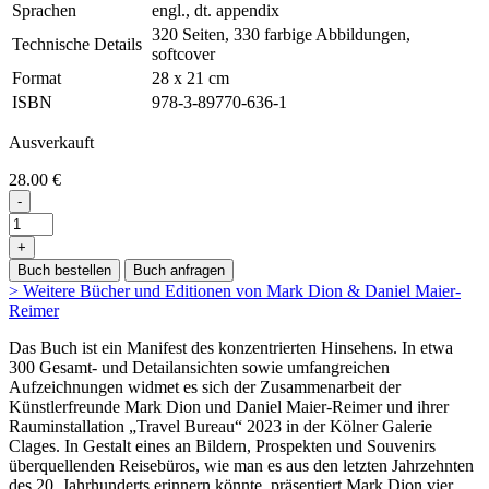
Sprachen
engl., dt. appendix
320 Seiten, 330 farbige Abbildungen,
Technische Details
softcover
Format
28 x 21 cm
ISBN
978-3-89770-636-1
Ausverkauft
28.00 €
-
+
Buch bestellen
Buch anfragen
> Weitere Bücher und Editionen von Mark Dion & Daniel Maier-
Reimer
Das Buch ist ein Manifest des konzentrierten Hinsehens. In etwa
300 Gesamt- und Detailansichten sowie umfangreichen
Aufzeichnungen widmet es sich der Zusammenarbeit der
Künstlerfreunde Mark Dion und Daniel Maier-Reimer und ihrer
Rauminstallation „Travel Bureau“ 2023 in der Kölner Galerie
Clages. In Gestalt eines an Bildern, Prospekten und Souvenirs
überquellenden Reisebüros, wie man es aus den letzten Jahrzehnten
des 20. Jahrhunderts erinnern könnte, präsentiert Mark Dion vier