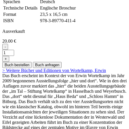
Sprachen
Deutsch
Technische Details
Englische Broschur
Format
23,5 x 16,5 cm
ISBN
978-3-89770-411-4
Ausverkauft
20.00 €
-
+
Buch bestellen
Buch anfragen
> Weitere Bücher und Editionen von Wortelkamp, Erwin
Das Buch erscheint im Kontext der von Erwin Wortelkamp im Jahr
2009 begonnenen Ausstellungsfolge „hier und dort“. Wie in den drei
Auflagen zuvor markiert das „hier“ die beiden Ausstellungsgebäude
der „im Tal – Stiftung Wortelkamp“ in Hasselbach und Weyerbusch.
Das „dort“ steht diesmal für „Haus Beda“ und „Schloss Hamm“ in
Bitburg. Das Buch verhält sich zu den vier Ausstellungsorten nicht
wie ein klassischer Katalog, obwohl im hinteren Teil bereits einige
Installationsansichten der jeweiligen Situationen zu sehen sind. Der
Verzicht auf eine lückenlose Dokumentation der in Westerwald und
Eifel gezeigten Arbeiten führt im Buch zu einer Konzentration der
Bildstrecke auf eines der zentralen Motive im Œuvre von Erwin