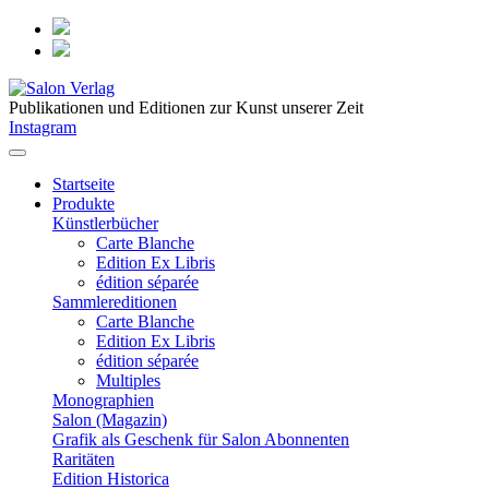
Publikationen und Editionen zur Kunst unserer Zeit
Instagram
Startseite
Produkte
Künstlerbücher
Carte Blanche
Edition Ex Libris
édition séparée
Sammlereditionen
Carte Blanche
Edition Ex Libris
édition séparée
Multiples
Monographien
Salon (Magazin)
Grafik als Geschenk für Salon Abonnenten
Raritäten
Edition Historica