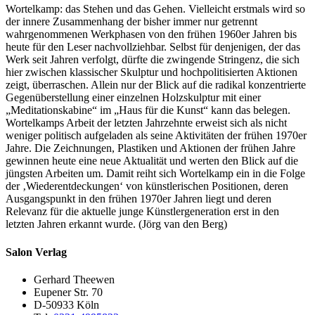
Wortelkamp: das Stehen und das Gehen. Vielleicht erstmals wird so
der innere Zusammenhang der bisher immer nur getrennt
wahrgenommenen Werkphasen von den frühen 1960er Jahren bis
heute für den Leser nachvollziehbar. Selbst für denjenigen, der das
Werk seit Jahren verfolgt, dürfte die zwingende Stringenz, die sich
hier zwischen klassischer Skulptur und hochpolitisierten Aktionen
zeigt, überraschen. Allein nur der Blick auf die radikal konzentrierte
Gegenüberstellung einer einzelnen Holzskulptur mit einer
„Meditationskabine“ im „Haus für die Kunst“ kann das belegen.
Wortelkamps Arbeit der letzten Jahrzehnte erweist sich als nicht
weniger politisch aufgeladen als seine Aktivitäten der frühen 1970er
Jahre. Die Zeichnungen, Plastiken und Aktionen der frühen Jahre
gewinnen heute eine neue Aktualität und werten den Blick auf die
jüngsten Arbeiten um. Damit reiht sich Wortelkamp ein in die Folge
der ‚Wiederentdeckungen‘ von künstlerischen Positionen, deren
Ausgangspunkt in den frühen 1970er Jahren liegt und deren
Relevanz für die aktuelle junge Künstlergeneration erst in den
letzten Jahren erkannt wurde. (Jörg van den Berg)
Salon Verlag
Gerhard Theewen
Eupener Str. 70
D-50933 Köln