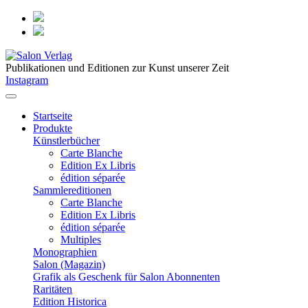
Publikationen und Editionen zur Kunst unserer Zeit
Instagram
Startseite
Produkte
Künstlerbücher
Carte Blanche
Edition Ex Libris
édition séparée
Sammlereditionen
Carte Blanche
Edition Ex Libris
édition séparée
Multiples
Monographien
Salon (Magazin)
Grafik als Geschenk für Salon Abonnenten
Raritäten
Edition Historica